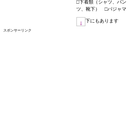
□下着類（シャツ、パン
ツ、靴下） □パジャマ
下にもあります
スポンサーリンク