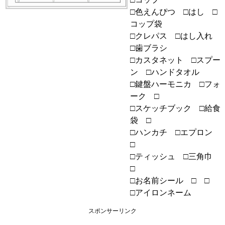
□色えんぴつ □はし □
コップ袋
□クレパス □はし入れ
□歯ブラシ
□カスタネット □スプー
ン □ハンドタオル
□鍵盤ハーモニカ □フォ
ーク □
□スケッチブック □給食
袋 □
□ハンカチ □エプロン
□
□ティッシュ □三角巾
□
□お名前シール □ □
□アイロンネーム
スポンサーリンク