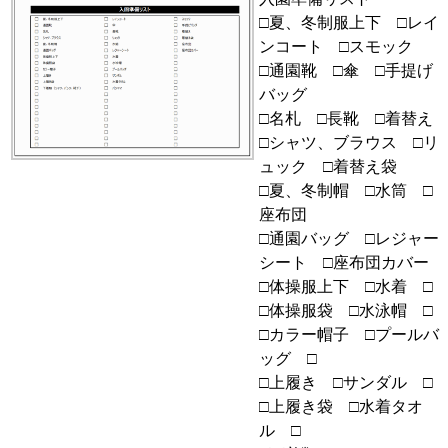
□夏、冬制服上下 □レイ
ンコート □スモック
□通園靴 □傘 □手提げ
バッグ
□名札 □長靴 □着替え
□シャツ、ブラウス □リ
ュック □着替え袋
□夏、冬制帽 □水筒 □
座布団
□通園バッグ □レジャー
シート □座布団カバー
□体操服上下 □水着 □
□体操服袋 □水泳帽 □
□カラー帽子 □プールバ
ッグ □
□上履き □サンダル □
□上履き袋 □水着タオ
ル □